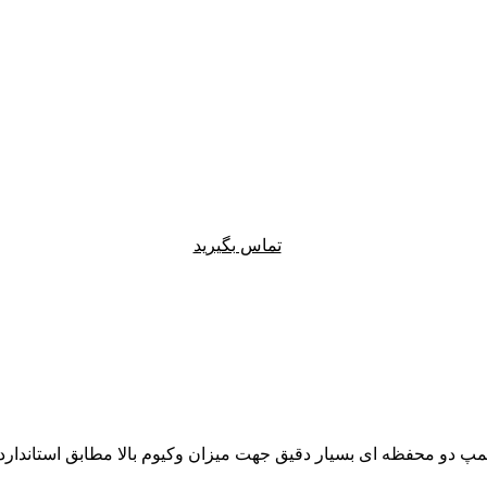
تماس بگیرید
محفظه ای بسیار دقیق جهت میزان وکیوم بالا مطابق استاندارد DIN EN 13060