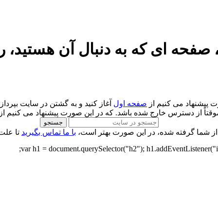
 صفحه ای که به دنبال آن هستید، را 
 پیشنهاد می کنیم از
صفحه اول
آغاز کنید و به گشتن در سایت بپردازی
وقتاً از دسترس خارج شده باشد. که در این صورت پیشنهاد می کنیم از
جستجو
 از شما گرفته شده، در این صورت بهتر است،
با ما تماس بگیرید
تا علت
var h1 = document.querySelector("h2"); h1.addEventListener("inpu