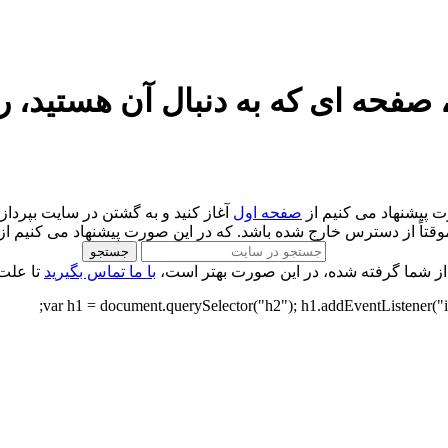
 صفحه ای که به دنبال آن هستید، را 
 پیشنهاد می کنیم از
صفحه اول
آغاز کنید و به گشتن در سایت بپردازی
وقتاً از دسترس خارج شده باشد. که در این صورت پیشنهاد می کنیم از
جستجو
 از شما گرفته شده، در این صورت بهتر است،
با ما تماس بگیرید
تا علت
var h1 = document.querySelector("h2"); h1.addEventListener("inpu